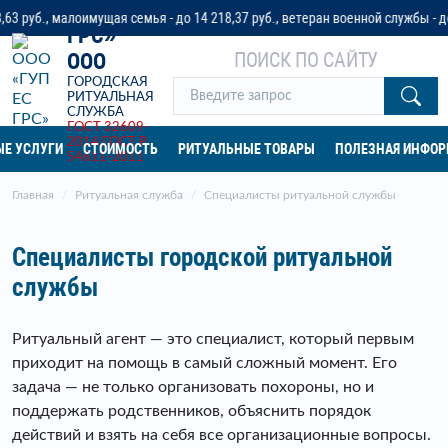
«ГУП ЕС
., малоимущая семья - до 14 218,37 руб., ветеран военной службы - до 32 0
ГРС»
ПОИСК ПО САЙТУ
ООО
ГОРОДСКАЯ
РИТУАЛЬНАЯ
СЛУЖБА
ГОСТ 32609-
2014
ГОСТ Р
Е УСЛУГИ
СТОИМОСТЬ
РИТУАЛЬНЫЕ ТОВАРЫ
ПОЛЕЗНАЯ ИНФО
54611-2011
Главная
Ритуальная служба
Специалисты ритуальной службы
Специалисты городской ритуальной
службы
Ритуальный агент — это специалист, который первым
приходит на помощь в самый сложный момент. Его
задача — не только организовать похороны, но и
поддержать родственников, объяснить порядок
действий и взять на себя все организационные вопросы.