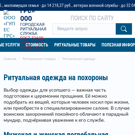
«ГУП ЕС
я семья - до 14 218,37 руб., ветеран военной службы - до 32 042 руб. или
ГРС»
ПОИСК ПО САЙТУ
ООО
ГОРОДСКАЯ
РИТУАЛЬНАЯ
СЛУЖБА
ГОСТ 32609-
2014
ГОСТ Р
ЫЕ УСЛУГИ
СТОИМОСТЬ
РИТУАЛЬНЫЕ ТОВАРЫ
ПОЛЕЗНАЯ ИНФО
54611-2011
Главная
Ритуальные товары
Ритуальная одежда
Ритуальная одежда на похороны
Выбор одежды для усопшего — важная часть
подготовки к церемонии прощания. Её можно
подобрать из вещей, которые человек носил при жизни,
или приобрести в специализированном салоне. В случае
воинских захоронений покойного облачают в парадный
мундир, подчёркивая уважение к его службе.
Мужская и женская погребальная