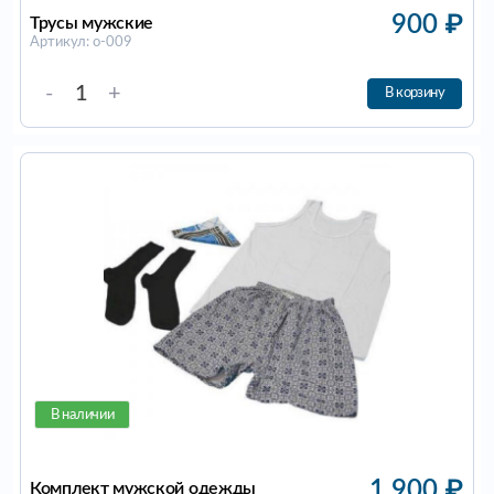
900
₽
Трусы мужские
Артикул: о-009
-
+
В корзину
В наличии
1 900
₽
Комплект мужской одежды