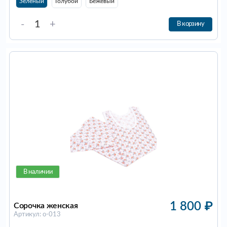
Зеленый
Голубой
Бежевый
-
+
В корзину
В наличии
1 800
₽
Сорочка женская
Артикул: о-013