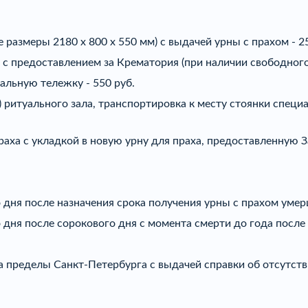
размеры 2180 х 800 х 550 мм) с выдачей урны с прахом - 25
 предоставлением за Крематория (при наличии свободного з
альную тележку - 550 руб.
) ритуального зала, транспортировка к месту стоянки спец
аха с укладкой в новую урну для праха, предоставленную З
ня после назначения срока получения урны с прахом умерше
ня после сорокового дня с момента смерти до года после 
 пределы Санкт-Петербурга с выдачей справки об отсутств