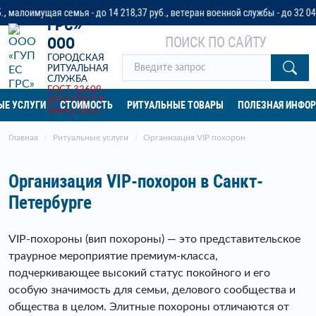
«ГУП ЕС
ая семья - до 14 218,37 руб., ветеран военной службы - до 32 042 руб. ил
ГРС»
ПОИСК ПО САЙТУ
ООО
ГОРОДСКАЯ
РИТУАЛЬНАЯ
СЛУЖБА
ГОСТ 32609-
2014
ГОСТ Р
ЫЕ УСЛУГИ
СТОИМОСТЬ
РИТУАЛЬНЫЕ ТОВАРЫ
ПОЛЕЗНАЯ ИНФО
54611-2011
Главная
Ритуальные услуги
Организация VIP похорон
Организация VIP-похорон в Санкт-
Петербурге
VIP-похороны (вип похороны) — это представительское
траурное мероприятие премиум-класса,
подчеркивающее высокий статус покойного и его
особую значимость для семьи, делового сообщества и
общества в целом. Элитные похороны отличаются от