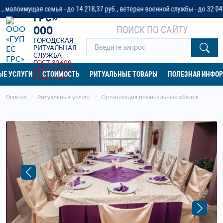
«ГУП ЕС
ая семья - до 14 218,37 руб., ветеран военной службы - до 32 042 руб. ил
ГРС»
ПОИСК ПО САЙТУ
ООО
ГОРОДСКАЯ
РИТУАЛЬНАЯ
СЛУЖБА
ГОСТ 32609-
2014
ГОСТ Р
ЫЕ УСЛУГИ
СТОИМОСТЬ
РИТУАЛЬНЫЕ ТОВАРЫ
ПОЛЕЗНАЯ ИНФО
54611-2011
Главная
Ритуальные услуги
Организация поминальных обедов