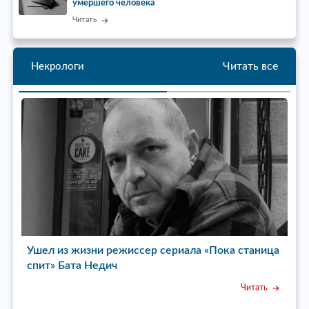
умершего человека
Читать
Читать все
Некрологи
Ушел из жизни режиссер сериала «Пока станица
У
спит» Бата Недич
Читать