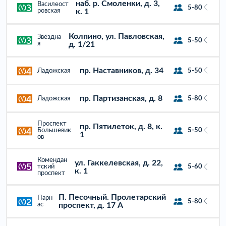
наб. р. Смоленки, д. 3,
Василеост
5-80
ровская
к. 1
Колпино, ул. Павловская,
Звёздна
5-50
я
д. 1/21
пр. Наставников, д. 34
Ладожская
5-50
пр. Партизанская, д. 8
Ладожская
5-80
Проспект
пр. Пятилеток, д. 8, к.
Большевик
5-50
1
ов
Комендан
ул. Гаккелевская, д. 22,
тский
5-60
к. 1
проспект
П. Песочный. Пролетарский
Парн
5-80
ас
проспект, д. 17 А