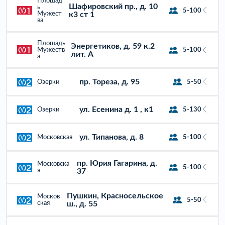
Площад
Шафировский пр., д. 10
ь
5-100
Мужест
к3 ст 1
ва
Площадь
Энергетиков, д. 59 к.2
Мужеств
5-100
лит. А
а
пр. Тореза, д. 95
Озерки
5-50
ул. Есенина д. 1 , к1
Озерки
5-130
ул. Типанова, д. 8
Московская
5-100
пр. Юрия Гагарина, д.
Московска
5-100
я
37
Пушкин, Красносельское
Москов
5-50
ская
ш., д. 55