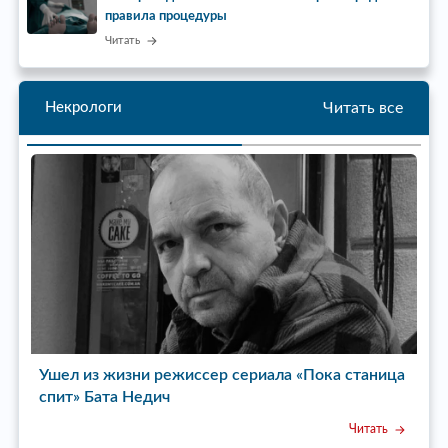
правила процедуры
Читать
Читать все
Некрологи
ца
Ушел из жизни актер Евгений Калинцев
У
р
Читать