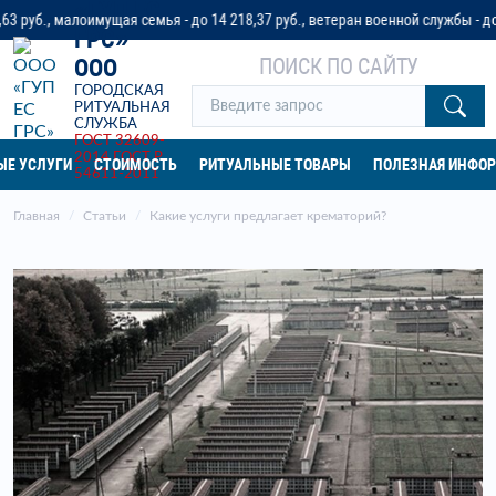
«ГУП ЕС
лоимущая семья - до 14 218,37 руб., ветеран военной службы - до 32 042 ру
ГРС»
ПОИСК ПО САЙТУ
ООО
ГОРОДСКАЯ
РИТУАЛЬНАЯ
СЛУЖБА
ГОСТ 32609-
2014
ГОСТ Р
ЫЕ УСЛУГИ
СТОИМОСТЬ
РИТУАЛЬНЫЕ ТОВАРЫ
ПОЛЕЗНАЯ ИНФО
54611-2011
Главная
Статьи
Какие услуги предлагает крематорий?