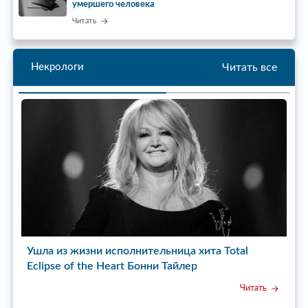
умершего человека
Читать
Читать все
Некрологи
ь»
Ушла из жизни исполнительница хита Total
У
Eclipse of the Heart Бонни Тайлер
с
Читать