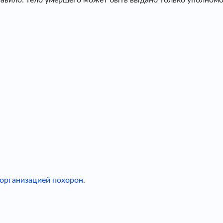
 правило: тело умершего может быть выдано только уполно
организацией похорон
.