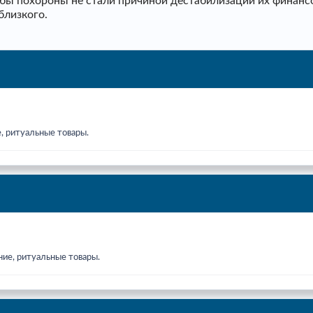
тобы похороны не стали причиной дестабилизации их финанс
близкого.
, ритуальные товары.
ние, ритуальные товары.