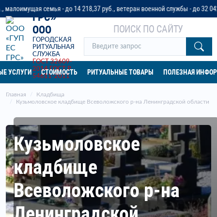
«ГУП ЕС
 семья - до 14 218,37 руб., ветеран военной службы - до 32 042 руб. или 
ГРС»
ПОИСК ПО САЙТУ
ООО
ГОРОДСКАЯ
РИТУАЛЬНАЯ
СЛУЖБА
ГОСТ 32609-
2014
ГОСТ Р
ЫЕ УСЛУГИ
СТОИМОСТЬ
РИТУАЛЬНЫЕ ТОВАРЫ
ПОЛЕЗНАЯ ИНФО
54611-2011
Главная
Кладбища
Кузьмоловское кладбище Всеволожского р-на Ленинградской области
Кузьмоловское
кладбище
Всеволожского р-на
Ленинградской