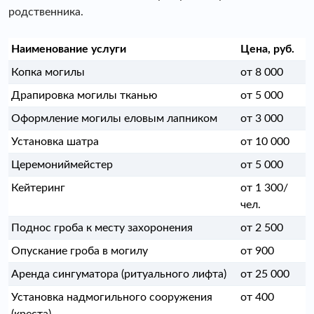
родственника.
Наименование услуги
Цена, руб.
Копка могилы
от 8 000
Драпировка могилы тканью
от 5 000
Оформление могилы еловым лапником
от 3 000
Установка шатра
от 10 000
Церемониймейстер
от 5 000
Кейтеринг
от 1 300/
чел.
Поднос гроба к месту захоронения
от 2 500
Опускание гроба в могилу
от 900
Аренда сингуматора (ритуального лифта)
от 25 000
Установка надмогильного сооружения
от 400
(креста)