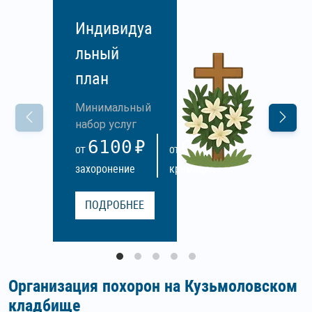
Индивидуа
льный
план
Минимальный
набор услуг
6100
6100
ОТ
ОТ
захоронение
кремация
ПОДРОБНЕЕ
Организация похорон на Кузьмоловском
кладбище