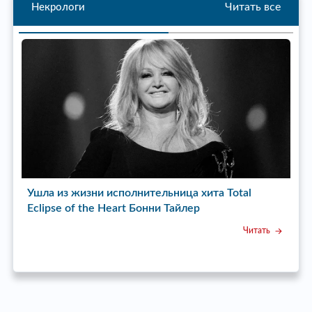
Читать все
Некрологи
ь»
Ушла из жизни исполнительница хита Total
У
Eclipse of the Heart Бонни Тайлер
с
Читать