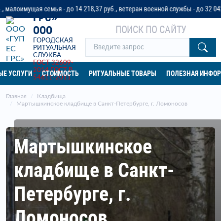
«ГУП ЕС
 семья - до 14 218,37 руб., ветеран военной службы - до 32 042 руб. или 
ГРС»
ПОИСК ПО САЙТУ
ООО
ГОРОДСКАЯ
РИТУАЛЬНАЯ
СЛУЖБА
ГОСТ 32609-
2014
ГОСТ Р
ЫЕ УСЛУГИ
СТОИМОСТЬ
РИТУАЛЬНЫЕ ТОВАРЫ
ПОЛЕЗНАЯ ИНФО
54611-2011
Главная
Кладбища
Мартышкинское кладбище в Санкт-Петербурге, г. Ломоносов
Мартышкинское
кладбище в Санкт-
Петербурге, г.
Ломоносов