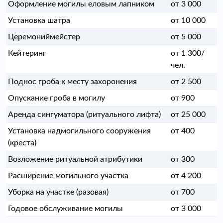
Оформление могилы еловым лапником
от 3 000
Установка шатра
от 10 000
Церемониймейстер
от 5 000
Кейтеринг
от 1 300/
чел.
Поднос гроба к месту захоронения
от 2 500
Опускание гроба в могилу
от 900
Аренда сингуматора (ритуального лифта)
от 25 000
Установка надмогильного сооружения
от 400
(креста)
Возложение ритуальной атрибутики
от 300
Расширение могильного участка
от 4 200
Уборка на участке (разовая)
от 700
Годовое обслуживание могилы
от 3 000