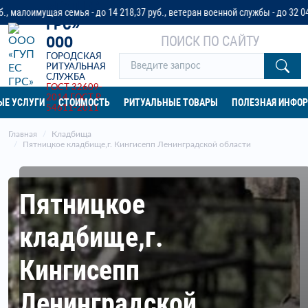
«ГУП ЕС
ая семья - до 14 218,37 руб., ветеран военной службы - до 32 042 руб. ил
ГРС»
ПОИСК ПО САЙТУ
ООО
ГОРОДСКАЯ
РИТУАЛЬНАЯ
СЛУЖБА
ГОСТ 32609-
2014
ГОСТ Р
ЫЕ УСЛУГИ
СТОИМОСТЬ
РИТУАЛЬНЫЕ ТОВАРЫ
ПОЛЕЗНАЯ ИНФО
54611-2011
Главная
Кладбища
Пятницкое кладбище,г. Кингисепп Ленинградской области
Пятницкое
кладбище,г.
Кингисепп
Ленинградской