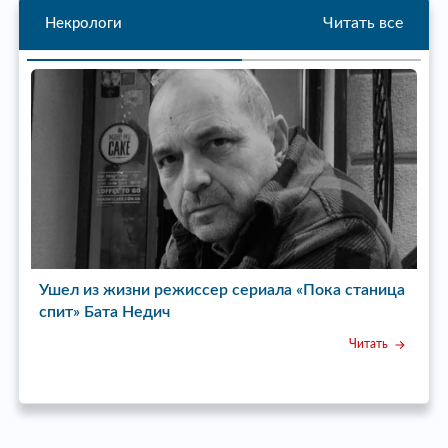
Читать все
Некрологи
Ушел из жизни режиссер сериала «Пока станица
У
спит» Бата Недич
Читать