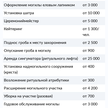
Оформление могилы еловым лапником
от 3 000
Установка шатра
от 10 000
Церемониймейстер
от 5 000
Кейтеринг
от 1 300/
чел.
Поднос гроба к месту захоронения
от 2 500
Опускание гроба в могилу
от 900
Аренда сингуматора (ритуального лифта)
от 25 000
Установка надмогильного сооружения
от 400
(креста)
Возложение ритуальной атрибутики
от 300
Расширение могильного участка
от 4 200
Уборка на участке (разовая)
от 700
Годовое обслуживание могилы
от 3 000