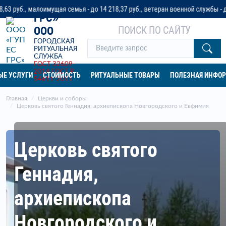
«ГУП ЕС
малоимущая семья - до 14 218,37 руб., ветеран военной службы - до 32 042
ГРС»
ПОИСК ПО САЙТУ
ООО
ГОРОДСКАЯ
РИТУАЛЬНАЯ
СЛУЖБА
ГОСТ 32609-
2014
ГОСТ Р
ЫЕ УСЛУГИ
СТОИМОСТЬ
РИТУАЛЬНЫЕ ТОВАРЫ
ПОЛЕЗНАЯ ИНФО
54611-2011
Главная
Церкви и соборы
Церковь святого Геннадия, архиепископа Новгородского и Евфимия
Церковь святого
Геннадия,
архиепископа
Новгородского и