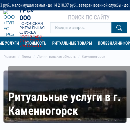
«ГУП ЕС
оимущая семья - до 14 218,37 руб., ветеран военной службы - до 32 042 ру
ГРС»
ПОИСК ПО САЙТУ
ООО
ГОРОДСКАЯ
РИТУАЛЬНАЯ
СЛУЖБА
ГОСТ 32609-
2014
ГОСТ Р
ЫЕ УСЛУГИ
СТОИМОСТЬ
РИТУАЛЬНЫЕ ТОВАРЫ
ПОЛЕЗНАЯ ИНФО
54611-2011
Главная
Город
Ленинградская область
Каменногорск
Ритуальные услуги в г.
Каменногорск