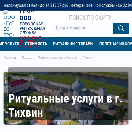
«ГУП ЕС
ая семья - до 14 218,37 руб., ветеран военной службы - до 32 042 руб. или
ГРС»
ПОИСК ПО САЙТУ
ООО
ГОРОДСКАЯ
РИТУАЛЬНАЯ
СЛУЖБА
ГОСТ 32609-
2014
ГОСТ Р
ЫЕ УСЛУГИ
СТОИМОСТЬ
РИТУАЛЬНЫЕ ТОВАРЫ
ПОЛЕЗНАЯ ИНФО
54611-2011
Главная
Город
Ленинградская область
Тихвин
Ритуальные услуги в г.
Тихвин