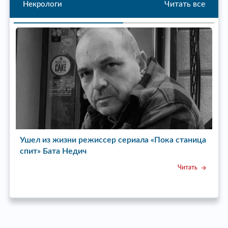
Читать все
Некрологи
Ушел из жизни режиссер сериала «Пока станица
У
спит» Бата Недич
Читать