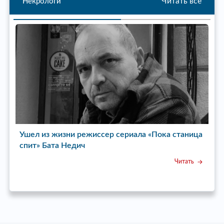
Читать все
Некрологи
Ушел из жизни режиссер сериала «Пока станица
У
спит» Бата Недич
Читать