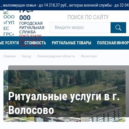
«ГУП ЕС
я семья - до 14 218,37 руб., ветеран военной службы - до 32 042 руб. или
ГРС»
ПОИСК ПО САЙТУ
ООО
ГОРОДСКАЯ
РИТУАЛЬНАЯ
СЛУЖБА
ГОСТ 32609-
2014
ГОСТ Р
ЫЕ УСЛУГИ
СТОИМОСТЬ
РИТУАЛЬНЫЕ ТОВАРЫ
ПОЛЕЗНАЯ ИНФО
54611-2011
Главная
Город
Ленинградская область
Волосово
Ритуальные услуги в г.
Волосово