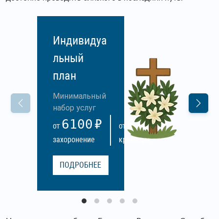
Индивидуа
льный
план
Минимальный
набор услуг
6100
6100
ОТ
ОТ
захоронение
кремация
ПОДРОБНЕЕ