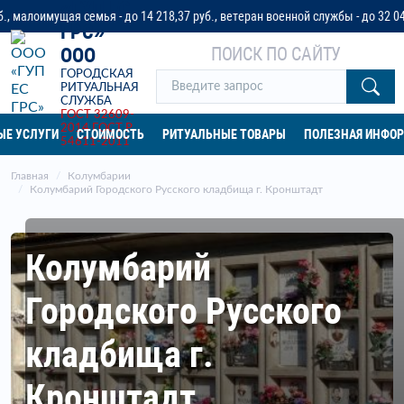
«ГУП ЕС
щая семья - до 14 218,37 руб., ветеран военной службы - до 32 042 руб. ил
ГРС»
ПОИСК ПО САЙТУ
ООО
ГОРОДСКАЯ
РИТУАЛЬНАЯ
СЛУЖБА
ГОСТ 32609-
2014
ГОСТ Р
ЫЕ УСЛУГИ
СТОИМОСТЬ
РИТУАЛЬНЫЕ ТОВАРЫ
ПОЛЕЗНАЯ ИНФО
54611-2011
Главная
Колумбарии
Колумбарий Городского Русского кладбища г. Кронштадт
Колумбарий
Городского Русского
кладбища г.
Кронштадт