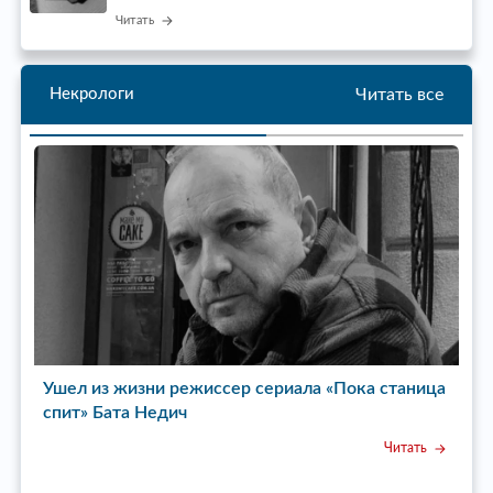
Читать
Читать все
Некрологи
Ушел из жизни режиссер сериала «Пока станица
У
спит» Бата Недич
Читать