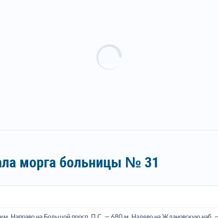
ала морга больницы № 31
км. Направо на Большой просп. П.С. — 680 м. Налево на Ждановскую наб. —