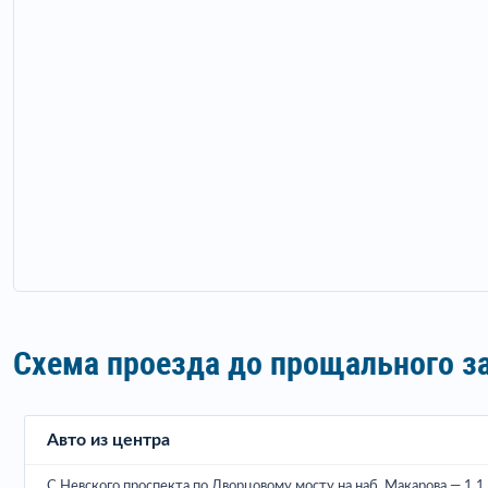
Схема проезда до прощального з
Авто из центра
С Невского проспекта по Дворцовому мосту на наб. Макарова — 1,1 