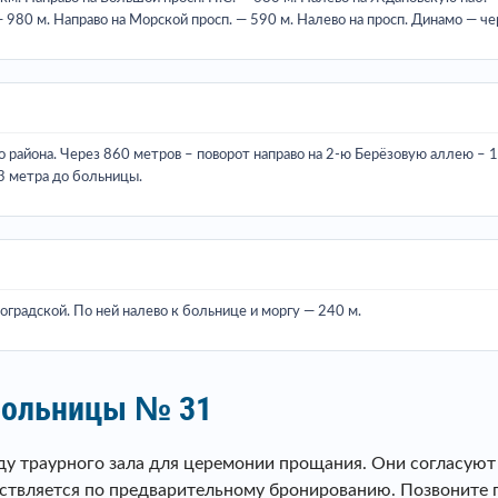
80 м. Направо на Морской просп. — 590 м. Налево на просп. Динамо — чер
го района. Через 860 метров – поворот направо на 2-ю Берёзовую аллею – 
3 метра до больницы.
роградской. По ней налево к больнице и моргу — 240 м.
 больницы № 31
 траурного зала для церемонии прощания. Они согласуют д
твляется по предварительному бронированию. Позвоните по