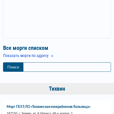
Все морги списком
Показать морги по адресу
Поиск
Тихвин
Морг ГБУЗ ЛО «Тихвинская межрайонная больница»
187550, г. Тихвин, ул. К.Маркса, 68-а, корпус 2.