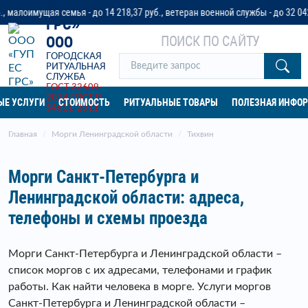
«ГУП ЕС
мущая семья - до 14 218,37 руб., ветеран военной службы - до 32 042 руб. 
ГРС»
ПОИСК ПО САЙТУ
ООО
ГОРОДСКАЯ
РИТУАЛЬНАЯ
СЛУЖБА
ГОСТ 32609-
2014
ГОСТ Р
ЫЕ УСЛУГИ
СТОИМОСТЬ
РИТУАЛЬНЫЕ ТОВАРЫ
ПОЛЕЗНАЯ ИНФО
54611-2011
Главная
Морги Ленинградской области
Тихвин
Морги Санкт-Петербурга и
Ленинградской области: адреса,
телефоны и схемы проезда
Морги Санкт-Петербурга и Ленинградской области –
список моргов с их адресами, телефонами и график
работы. Как найти человека в морге. Услуги моргов
Санкт-Петербурга и Ленинградской области –