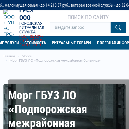
«ГУП ЕС
я семья - до 14 218,37 руб., ветеран военной службы - до 32 042 руб. или
ГРС»
ПОИСК ПО САЙТУ
ООО
ГОРОДСКАЯ
РИТУАЛЬНАЯ
СЛУЖБА
ГОСТ 32609-
2014
ГОСТ Р
ЫЕ УСЛУГИ
СТОИМОСТЬ
РИТУАЛЬНЫЕ ТОВАРЫ
ПОЛЕЗНАЯ ИНФО
54611-2011
Главная
Морги
Морг ГБУЗ ЛО «Подпорожская межрайонная больница»
Морг ГБУЗ ЛО
«Подпорожская
межрайонная