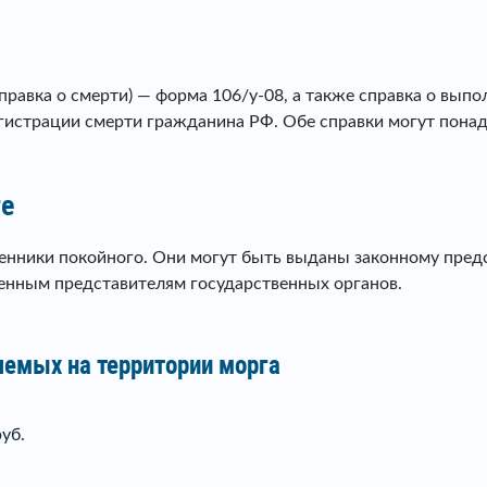
правка о смерти) — форма 106/у-08, а также справка о вып
егистрации смерти гражданина РФ. Обе справки могут понад
ге
енники покойного. Они могут быть выданы законному пред
енным представителям государственных органов.
яемых на территории морга
уб.