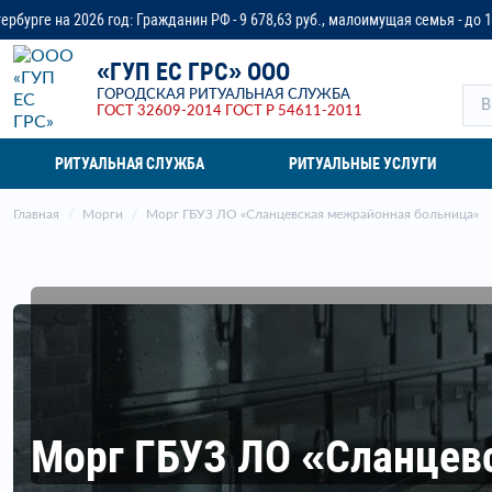
ражданин РФ - 9 678,63 руб., малоимущая семья - до 14 218,37 руб., ветер
«ГУП ЕС ГРС» ООО
ГОРОДСКАЯ РИТУАЛЬНАЯ СЛУЖБА
ГОСТ 32609-2014
ГОСТ Р 54611-2011
РИТУАЛЬНАЯ СЛУЖБА
РИТУАЛЬНЫЕ УСЛУГИ
Главная
Морги
Морг ГБУЗ ЛО «Сланцевская межрайонная больница»
Морг ГБУЗ ЛО «Сланцев