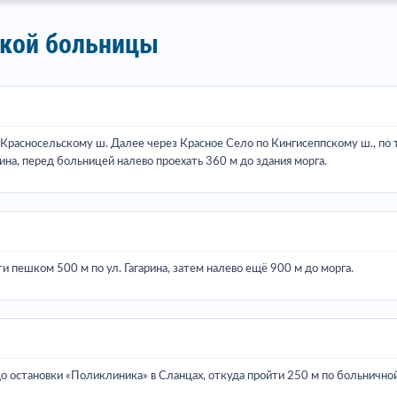
ской больницы
 Красносельскому ш. Далее через Красное Село по Кингисеппскому ш., по т
рина, перед больницей налево проехать 360 м до здания морга.
и пешком 500 м по ул. Гагарина, затем налево ещё 900 м до морга.
о остановки «Поликлиника» в Сланцах, откуда пройти 250 м по больничной