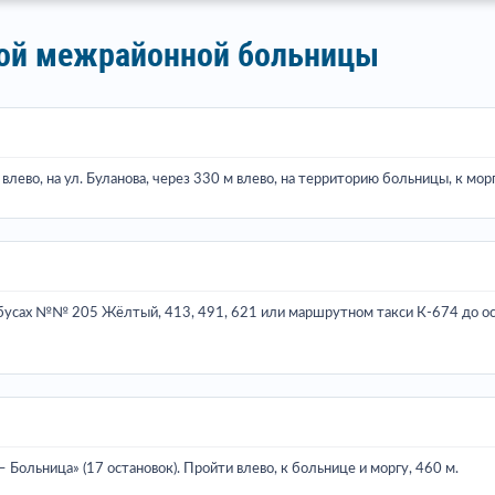
кой межрайонной больницы
влево, на ул. Буланова, через 330 м влево, на территорию больницы, к морг
обусах №№ 205 Жёлтый, 413, 491, 621 или маршрутном такси К-674 до ост. 
 Больница» (17 остановок). Пройти влево, к больнице и моргу, 460 м.