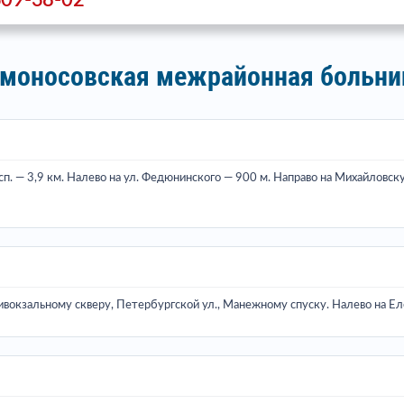
309-38-02
омоносовская межрайонная больниц
. — 3,9 км. Налево на ул. Федюнинского — 900 м. Направо на Михайловскую
ивокзальному скверу, Петербургской ул., Манежному спуску. Налево на Еле