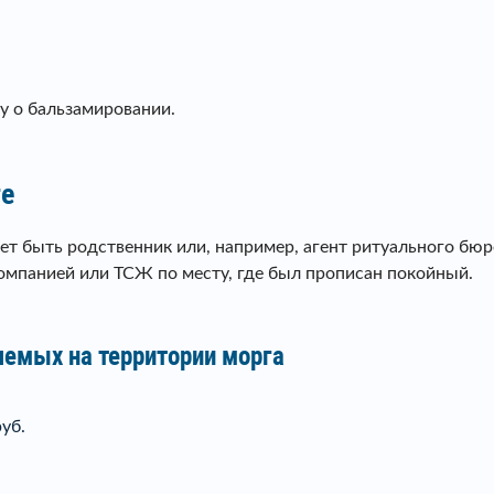
ку о бальзамировании.
ге
ет быть родственник или, например, агент ритуального бюр
компанией или ТСЖ по месту, где был прописан покойный.
яемых на территории морга
уб.