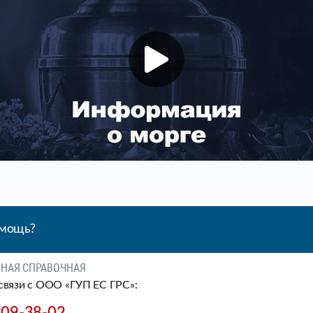
омощь?
ЧНАЯ СПРАВОЧНАЯ
связи c ООО «ГУП ЕС ГРС»: