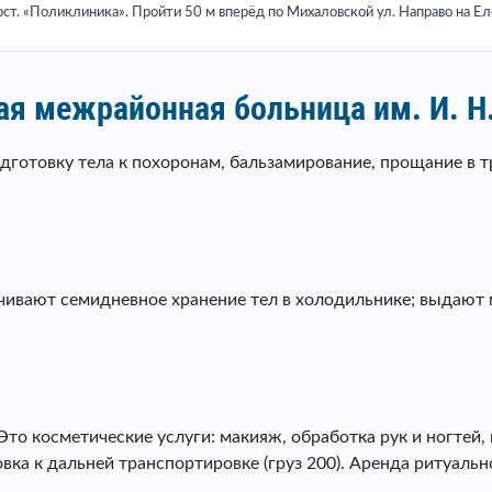
ст. «Поликлиника». Пройти 50 м вперёд по Михаловской ул. Направо на Еле
ая межрайонная больница им. И. 
отовку тела к похоронам, бальзамирование, прощание в тр
ечивают семидневное хранение тел в холодильнике; выдают
 косметические услуги: макияж, обработка рук и ногтей, ма
овка к дальней транспортировке (груз 200). Аренда ритуальн