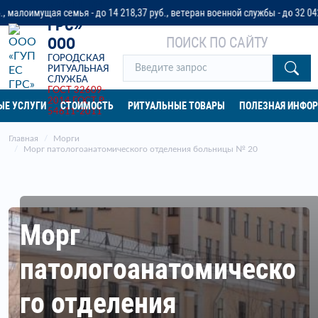
«ГУП ЕС
 семья - до 14 218,37 руб., ветеран военной службы - до 32 042 руб. или 
ГРС»
ПОИСК ПО САЙТУ
ООО
ГОРОДСКАЯ
РИТУАЛЬНАЯ
СЛУЖБА
ГОСТ 32609-
2014
ГОСТ Р
ЫЕ УСЛУГИ
СТОИМОСТЬ
РИТУАЛЬНЫЕ ТОВАРЫ
ПОЛЕЗНАЯ ИНФО
54611-2011
Главная
Морги
Морг патологоанатомического отделения больницы № 20
Морг
патологоанатомическо
го отделения