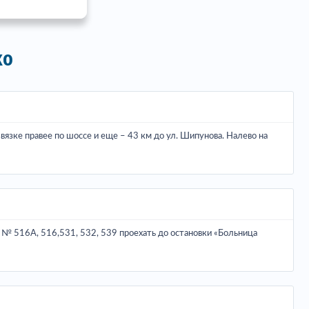
ко
азвязке правее по шоссе и еще – 43 км до ул. Шипунова. Налево на
ах № 516А, 516,531, 532, 539 проехать до остановки «Больница