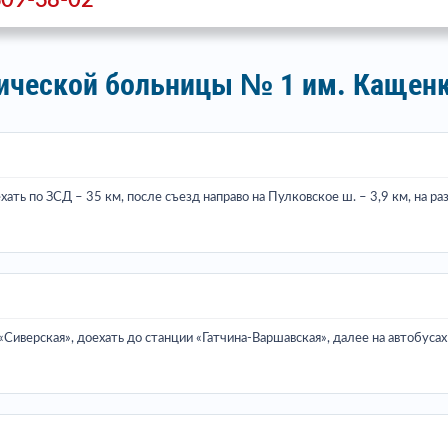
309-38-02
рической больницы № 1 им. Кащен
ехать по ЗСД – 35 км, после съезд направо на Пулковское ш. – 3,9 км, на р
«Сиверская», доехать до станции «Гатчина-Варшавская», далее на автобус