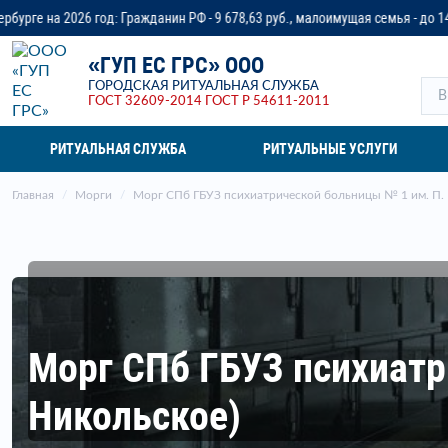
ражданин РФ - 9 678,63 руб., малоимущая семья - до 14 218,37 руб., ветер
«ГУП ЕС ГРС» ООО
ГОРОДСКАЯ РИТУАЛЬНАЯ СЛУЖБА
ГОСТ 32609-2014
ГОСТ Р 54611-2011
РИТУАЛЬНАЯ СЛУЖБА
РИТУАЛЬНЫЕ УСЛУГИ
Главная
Морги
Морг СПб ГБУЗ психиатрической больницы № 1 им. П. П
Морг СПб ГБУЗ психиатр
Никольское)