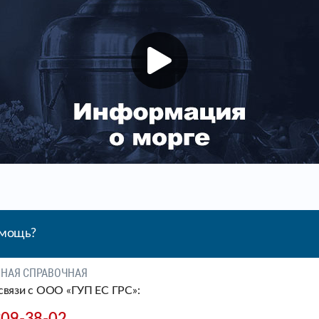
омощь?
ЧНАЯ СПРАВОЧНАЯ
связи c ООО «ГУП ЕС ГРС»: