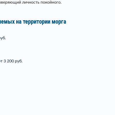
товеряющий личность покойного.
яемых на территории морга
уб.
т 3 200 руб.