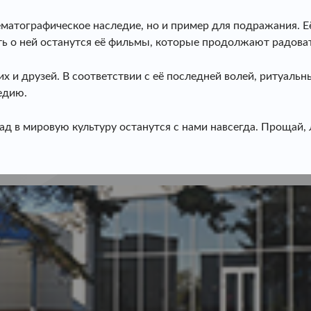
ематографическое наследие, но и пример для подражания. 
ь о ней останутся её фильмы, которые продолжают радовать
х и друзей. В соответствии с её последней волей, ритуальн
едию.
клад в мировую культуру останутся с нами навсегда. Прощай