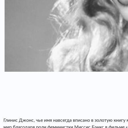
Глинис Джонс, чье имя навсегда вписано в золотую книгу
мир благодаря роли феминистки Миссис Бэнкс в фильме «