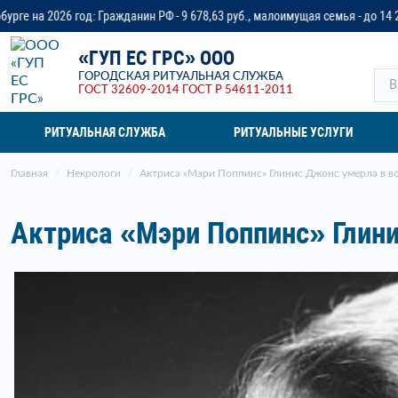
ин РФ - 9 678,63 руб., малоимущая семья - до 14 218,37 руб., ветеран воен
«ГУП ЕС ГРС» ООО
ГОРОДСКАЯ РИТУАЛЬНАЯ СЛУЖБА
ГОСТ 32609-2014
ГОСТ Р 54611-2011
РИТУАЛЬНАЯ СЛУЖБА
РИТУАЛЬНЫЕ УСЛУГИ
Главная
Некрологи
Актриса «Мэри Поппинс» Глинис Джонс умерла в во
Актриса «Мэри Поппинс» Глини