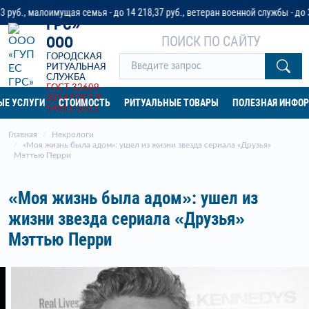
«ГУП ЕС
малоимущая семья - до 14 218,37 руб., ветеран военной службы - до 32 042
ГРС»
ПОИСК ПО САЙТУ
ООО
ГОРОДСКАЯ
РИТУАЛЬНАЯ
СЛУЖБА
ГОСТ 32609-
2014
ГОСТ Р
ЫЕ УСЛУГИ
СТОИМОСТЬ
РИТУАЛЬНЫЕ ТОВАРЫ
ПОЛЕЗНАЯ ИНФО
54611-2011
Главная
Некрологи
«Моя жизнь была адом»: ушел из жизни звезда сериала «Друзья»
Мэттью Перри
«Моя жизнь была адом»: ушел из
жизни звезда сериала «Друзья»
Мэттью Перри