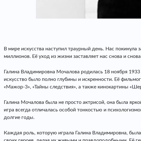
В мире искусства наступил траурный день. Нас покинула 
миллионов. Её уход из жизни заставляет нас снова и снова
Галина Владимировна Мочалова родилась 18 ноября 1933 г
искусство было полно глубины и искренности. Её фильмог
«Мажор-3», «Тайны следствия», а также кинокартины «Ше
Галина Мочалова была не просто актрисой, она была яркой
игра всегда отличалась особой тонкостью и психологизмо
долгие годы.
Каждая роль, которую играла Галина Владимировна, была
своих героев, делая их живыми и правдоподобными. Её г