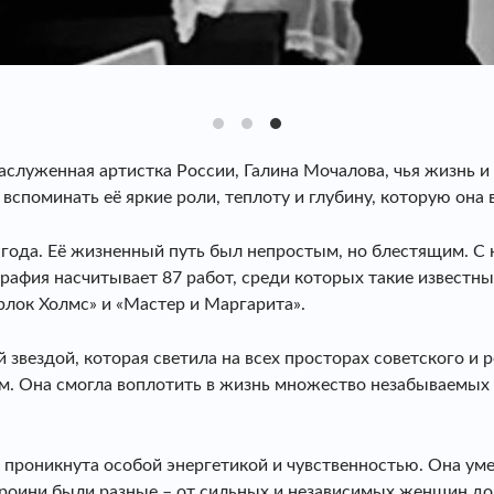
заслуженная артистка России, Галина Мочалова, чья жизнь и
 вспоминать её яркие роли, теплоту и глубину, которую она
ода. Её жизненный путь был непростым, но блестящим. С юн
рафия насчитывает 87 работ, среди которых такие известны
рлок Холмс» и «Мастер и Маргарита».
 звездой, которая светила на всех просторах советского и 
м. Она смогла воплотить в жизнь множество незабываемых 
 проникнута особой энергетикой и чувственностью. Она у
ероини были разные – от сильных и независимых женщин до