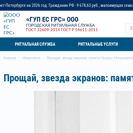
анин РФ - 9 678,63 руб., малоимущая семья - до 14 218,37 руб., ветеран в
«ГУП ЕС ГРС» ООО
ГОРОДСКАЯ РИТУАЛЬНАЯ СЛУЖБА
ГОСТ 32609-2014
ГОСТ Р 54611-2011
РИТУАЛЬНАЯ СЛУЖБА
РИТУАЛЬНЫЕ УСЛУГИ
Главная
Некрологи
Прощай, звезда экранов: памяти Галины Мочаловой
Прощай, звезда экранов: памя