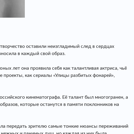
 творчество оставили неизгладимый след в сердцах
 вносила в каждый свой образ.
ых лет она проявила себя как талантливая актриса, чьё
е проекты, как сериалы «Улицы разбитых фонарей»,
российского кинематографа. Её талант был многогранен, а
образов, которые останутся в памяти поклонников на
мела передать зрителю самые тонкие нюансы переживаний
 нежных и ранимых душ, но каждая из них была