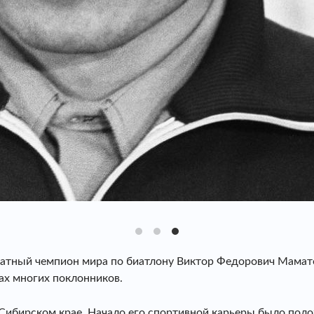
атный чемпион мира по биатлону Виктор Федорович Маматов
цах многих поклонников.
Сибирском крае. Начало его спортивной карьеры было поло