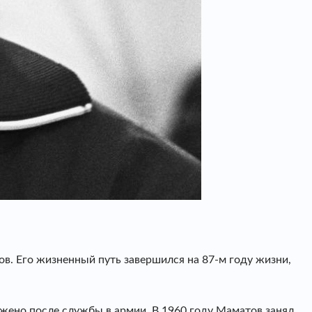
. Его жизненный путь завершился на 87-м году жизни,
жено после службы в армии. В 1960 году Маматов занял