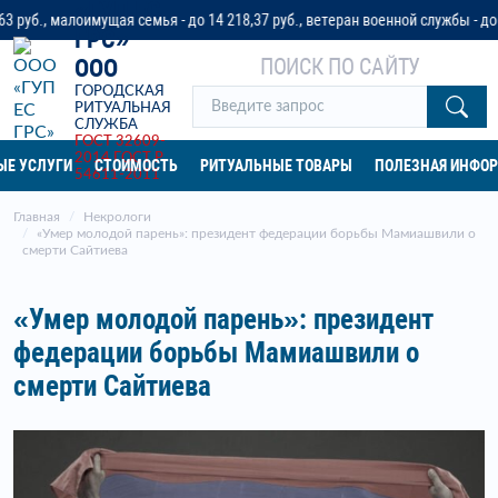
«ГУП ЕС
алоимущая семья - до 14 218,37 руб., ветеран военной службы - до 32 042 
ГРС»
ПОИСК ПО САЙТУ
ООО
ГОРОДСКАЯ
РИТУАЛЬНАЯ
СЛУЖБА
ГОСТ 32609-
2014
ГОСТ Р
ЫЕ УСЛУГИ
СТОИМОСТЬ
РИТУАЛЬНЫЕ ТОВАРЫ
ПОЛЕЗНАЯ ИНФО
54611-2011
Главная
Некрологи
«Умер молодой парень»: президент федерации борьбы Мамиашвили о
смерти Сайтиева
«Умер молодой парень»: президент
федерации борьбы Мамиашвили о
смерти Сайтиева