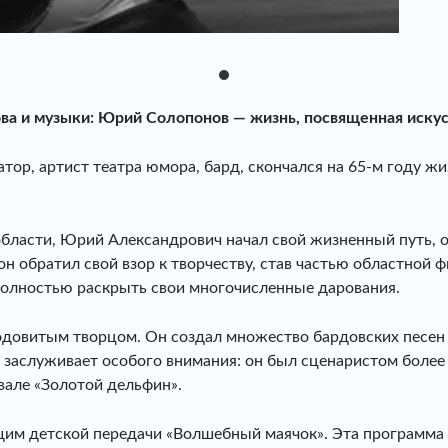
ва и музыки: Юрий Солопонов — жизнь, посвященная иску
ор, артист театра юмора, бард, скончался на 65-м году жи
бласти, Юрий Александрович начал свой жизненный путь, о
н обратил свой взор к творчеству, став частью областной ф
 полностью раскрыть свои многочисленные дарования.
одовитым творцом. Он создал множество бардовских песен 
 заслуживает особого внимания: он был сценаристом более
вале «Золотой дельфин».
ущим детской передачи «Волшебный маячок». Эта программа