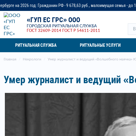
жданин РФ - 9 678,63 руб., малоимущая семья - до 14 218,37 руб., ветеран 
«ГУП ЕС ГРС» ООО
ГОРОДСКАЯ РИТУАЛЬНАЯ СЛУЖБА
ГОСТ 32609-2014
ГОСТ Р 54611-2011
РИТУАЛЬНАЯ СЛУЖБА
РИТУАЛЬНЫЕ УСЛУГИ
Главная
Некрологи
Умер журналист и ведущий «Волшебного маячка»
Умер журналист и ведущий «В