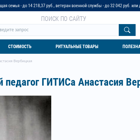
7 руб., ветеран военной службы - до 32 042 руб. или до трех пенсионных о
ПОИСК ПО САЙТУ
СТОИМОСТЬ
РИТУАЛЬНЫЕ ТОВАРЫ
ПОЛЕЗН
астасия Вербицкая
й педагог ГИТИСа Анастасия Ве