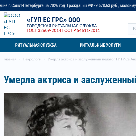
на 2026 год: Гражданин РФ - 9 678,63 руб., малоимущая семья - до 14 218,3
«ГУП ЕС ГРС» ООО
ГОРОДСКАЯ РИТУАЛЬНАЯ СЛУЖБА
ГОСТ 32609-2014
ГОСТ Р 54611-2011
РИТУАЛЬНАЯ СЛУЖБА
РИТУАЛЬНЫЕ УСЛУГИ
Главная
Некрологи
Умерла актриса и заслуженный педагог ГИТИСа Ан
Умерла актриса и заслуженны