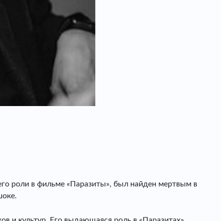
 его роли в фильме «Паразиты», был найден мертвым в
шоке.
ов и культур. Его выдающаяся роль в «Паразитах»,