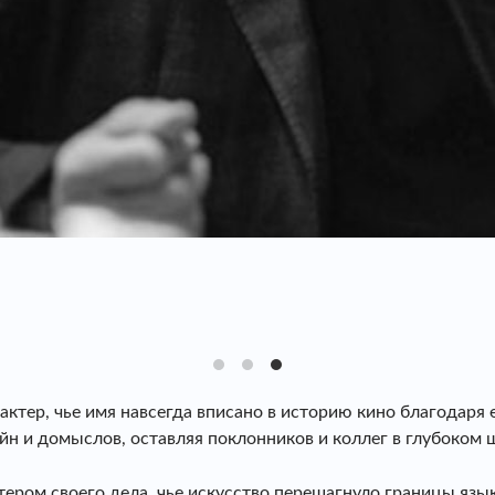
актер, чье имя навсегда вписано в историю кино благодаря
йн и домыслов, оставляя поклонников и коллег в глубоком 
ером своего дела, чье искусство перешагнуло границы язык