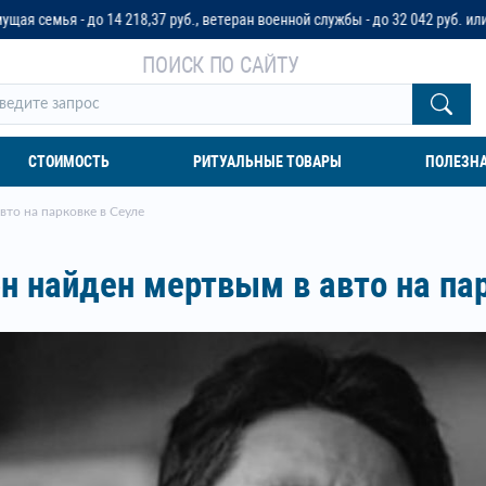
 руб., ветеран военной службы - до 32 042 руб. или до трех пенсионных ок
ПОИСК ПО САЙТУ
СТОИМОСТЬ
РИТУАЛЬНЫЕ ТОВАРЫ
ПОЛЕЗН
вто на парковке в Сеуле
н найден мертвым в авто на па