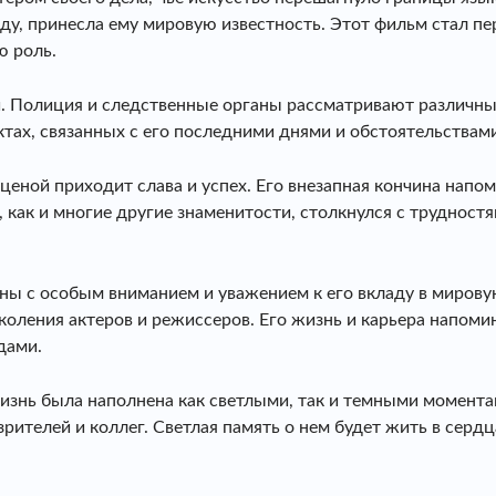
оду, принесла ему мировую известность. Этот фильм стал 
ю роль.
й. Полиция и следственные органы рассматривают различны
тах, связанных с его последними днями и обстоятельствам
ценой приходит слава и успех. Его внезапная кончина напом
ак и многие другие знаменитости, столкнулся с трудностя
ваны с особым вниманием и уважением к его вкладу в миров
оления актеров и режиссеров. Его жизнь и карьера напомина
дами.
знь была наполнена как светлыми, так и темными моментам
 зрителей и коллег. Светлая память о нем будет жить в серд