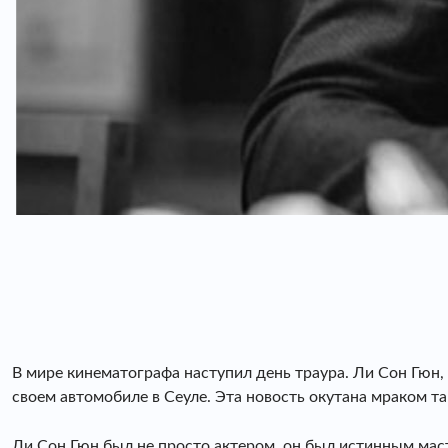
В мире кинематографа наступил день траура. Ли Сон Гюн, 
своем автомобиле в Сеуле. Эта новость окутана мраком та
Ли Сон Гюн был не просто актером, он был истинным маст