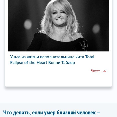
 хита Total
Ушел из жизни режиссер сериала «Пок
ер
спит» Бата Недич
Читать
Что делать, если умер близкий человек –