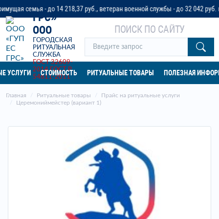
«ГУП ЕС
ая семья - до 14 218,37 руб., ветеран военной службы - до 32 042 руб. ил
ГРС»
ПОИСК ПО САЙТУ
ООО
ГОРОДСКАЯ
РИТУАЛЬНАЯ
СЛУЖБА
ГОСТ 32609-
2014
ГОСТ Р
Е УСЛУГИ
СТОИМОСТЬ
РИТУАЛЬНЫЕ ТОВАРЫ
ПОЛЕЗНАЯ ИНФО
54611-2011
Главная
Ритуальные товары
Прайс на ритуальные услуги
Церемониймейстер (вариант 1)