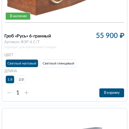
В наличии
55 900
₽
Гроб «Русь» 6-гранный
Артикул: ФЭР-6 С/Т
подходит для крематория стандарт
ЦВЕТ
Светлый матовый
Светлый глянцевый
ДЛИНА
1.8
2.0
В корзину