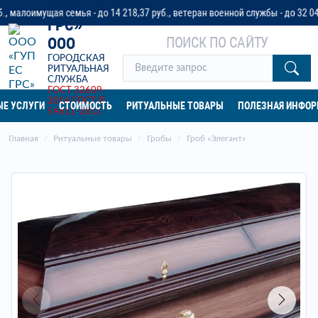
«ГУП ЕС
оимущая семья - до 14 218,37 руб., ветеран военной службы - до 32 042 ру
ГРС»
ПОИСК ПО САЙТУ
ООО
ГОРОДСКАЯ
РИТУАЛЬНАЯ
СЛУЖБА
ГОСТ 32609-
2014
ГОСТ Р
Е УСЛУГИ
СТОИМОСТЬ
РИТУАЛЬНЫЕ ТОВАРЫ
ПОЛЕЗНАЯ ИНФО
54611-2011
Главная
Ритуальные товары
Гробы
Гроб «Элегант»