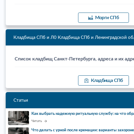
Морги СПб
Кладбища СПб и Л0
Кладбища СПб и Ленинградской об
Список кладбищ Санкт-Петербурга, адреса и их адр
Кладбища СПб
Статьи
Как выбрать надежную ритуальную службу: на что обр
Читать
Что делать с урной после кремации: варианты захорон