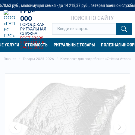
«ГУП ЕС
3 руб., малоимущая семья - до 14 218,37 руб., ветеран военной службы - до
ГРС»
ПОИСК ПО САЙТУ
ООО
ГОРОДСКАЯ
РИТУАЛЬНАЯ
СЛУЖБА
ГОСТ 32609-
2014
ГОСТ Р
Е УСЛУГИ
СТОИМОСТЬ
РИТУАЛЬНЫЕ ТОВАРЫ
ПОЛЕЗНАЯ ИНФО
54611-2011
Главная
Товары 2025-2026
Комплект для погребения «Стёжка Атлас»