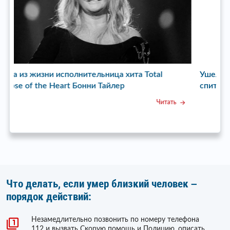
Ушел из жизни режиссер сериала «Пока станица
спит» Бата Недич
ать
Читать
Что делать, если умер близкий человек –
порядок действий:
Незамедлительно позвонить по номеру телефона
112 и вызвать Скорую помощь и Полицию, описать