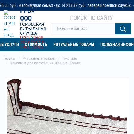
«ГУП ЕС
., малоимущая семья - до 14 218,37 руб., ветеран военной службы - до 32 
ГРС»
ПОИСК ПО САЙТУ
ООО
ГОРОДСКАЯ
РИТУАЛЬНАЯ
СЛУЖБА
ГОСТ 32609-
2014
ГОСТ Р
Е УСЛУГИ
СТОИМОСТЬ
РИТУАЛЬНЫЕ ТОВАРЫ
ПОЛЕЗНАЯ ИНФО
54611-2011
Главная
Ритуальные товары
Текстиль
Комплект для погребения «Грация» бордо