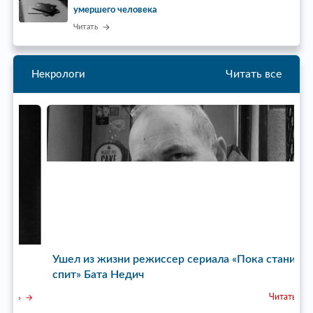
умершего человека
Читать
Читать все
Некрологи
Ушел из жизни режиссер сериала «Пока станица
У
спит» Бата Недич
Читать