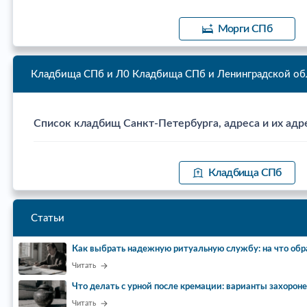
Морги СПб
Кладбища СПб и Л0
Кладбища СПб и Ленинградской об
Список кладбищ Санкт-Петербурга, адреса и их адр
Кладбища СПб
Статьи
Как выбрать надежную ритуальную службу: на что обр
Читать
Что делать с урной после кремации: варианты захорон
Читать