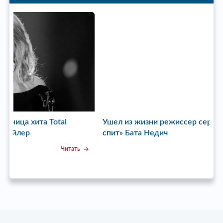
Ушел из жизни режиссер сериала «Пока станица
У
спит» Бата Недич
Читать