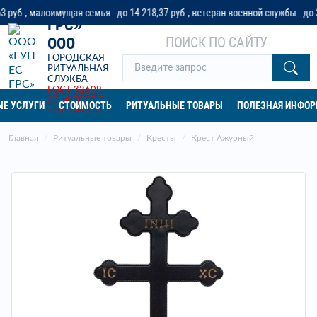
«ГУП ЕС
, малоимущая семья - до 14 218,37 руб., ветеран военной службы - до 32 0
ГРС»
ПОИСК ПО САЙТУ
ООО
ГОРОДСКАЯ
РИТУАЛЬНАЯ
СЛУЖБА
ГОСТ 32609-
2014
ГОСТ Р
Е УСЛУГИ
СТОИМОСТЬ
РИТУАЛЬНЫЕ ТОВАРЫ
ПОЛЕЗНАЯ ИНФО
54611-2011
Главная
Ритуальные товары
Кресты
Крест Ажурный