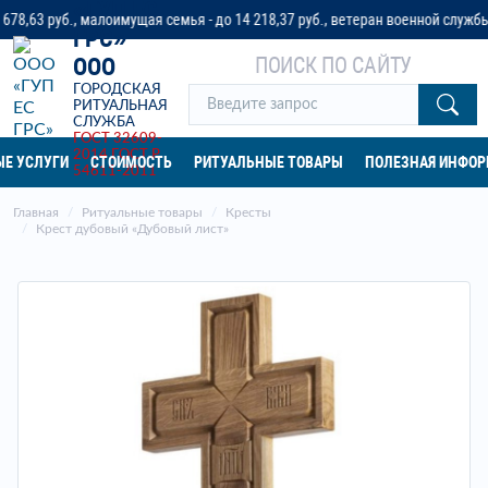
«ГУП ЕС
3 руб., малоимущая семья - до 14 218,37 руб., ветеран военной службы - до
ГРС»
ПОИСК ПО САЙТУ
ООО
ГОРОДСКАЯ
РИТУАЛЬНАЯ
СЛУЖБА
ГОСТ 32609-
2014
ГОСТ Р
Е УСЛУГИ
СТОИМОСТЬ
РИТУАЛЬНЫЕ ТОВАРЫ
ПОЛЕЗНАЯ ИНФО
54611-2011
Главная
Ритуальные товары
Кресты
Крест дубовый «Дубовый лист»