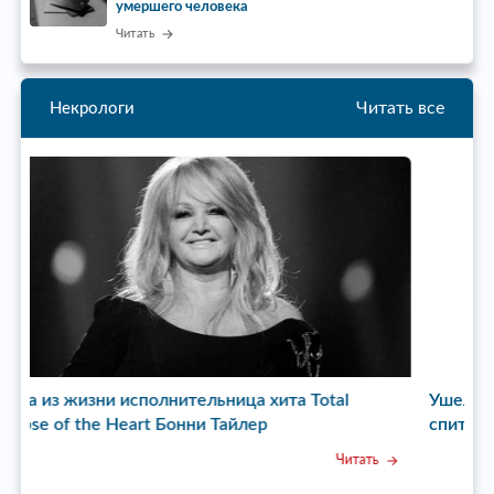
умершего человека
Читать
Читать все
Некрологи
Ушел из жизни режиссер сериала «Пока станица
спит» Бата Недич
ь
Читать