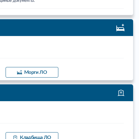
ходимые документы.
Морги ЛО
Кладбища ЛО