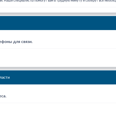
ии. Наши специалисты помогут вам в трудную минуту и соберут все необ
ефоны для связи.
ласти
еса.