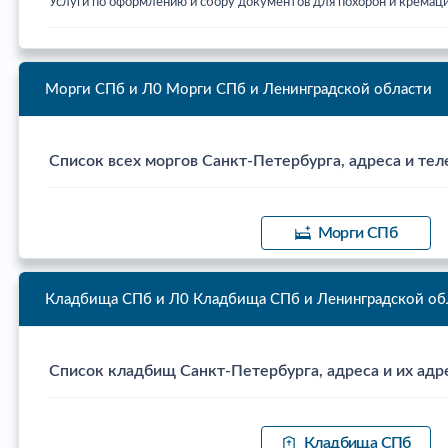
Услуги по оформлению и сбору документов для похорон и кремац
Морги СПб и Л0
Морги СПб и Ленинградской области
Список всех моргов Санкт-Петербурга, адреса и тел
Морги СПб
Кладбища СПб и Л0
Кладбища СПб и Ленинградской об
Список кладбищ Санкт-Петербурга, адреса и их адр
Кладбища СПб