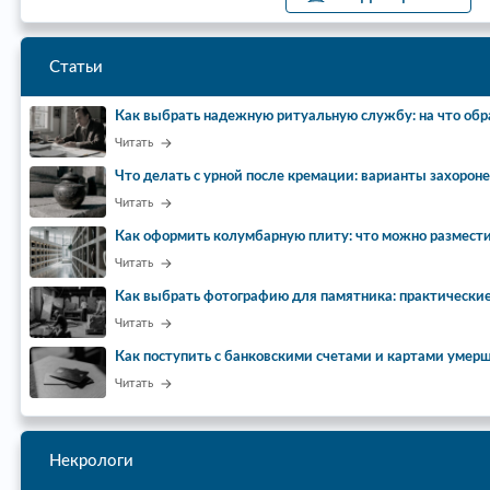
Статьи
Как выбрать надежную ритуальную службу: на что обр
Читать
Что делать с урной после кремации: варианты захорон
Читать
Как оформить колумбарную плиту: что можно размести
Читать
Как выбрать фотографию для памятника: практически
Читать
Как поступить с банковскими счетами и картами умер
Читать
Некрологи