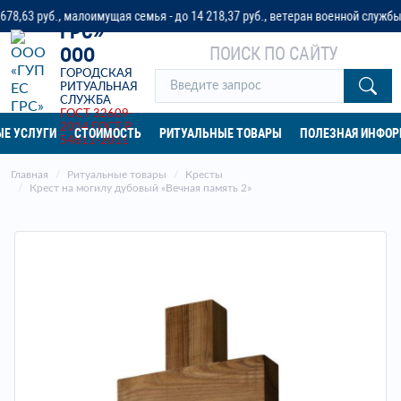
«ГУП ЕС
 руб., малоимущая семья - до 14 218,37 руб., ветеран военной службы - до
ГРС»
ПОИСК ПО САЙТУ
ООО
ГОРОДСКАЯ
РИТУАЛЬНАЯ
СЛУЖБА
ГОСТ 32609-
2014
ГОСТ Р
Е УСЛУГИ
СТОИМОСТЬ
РИТУАЛЬНЫЕ ТОВАРЫ
ПОЛЕЗНАЯ ИНФО
54611-2011
Главная
Ритуальные товары
Кресты
Крест на могилу дубовый «Вечная память 2»