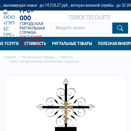
«ГУП ЕС
лоимущая семья - до 14 218,37 руб., ветеран военной службы - до 32 042 р
ГРС»
ПОИСК ПО САЙТУ
ООО
ГОРОДСКАЯ
РИТУАЛЬНАЯ
СЛУЖБА
ГОСТ 32609-
2014
ГОСТ Р
Е УСЛУГИ
СТОИМОСТЬ
РИТУАЛЬНЫЕ ТОВАРЫ
ПОЛЕЗНАЯ ИНФО
54611-2011
Главная
Ритуальные товары
Кресты
Крест на могилу металлический «Завиток»