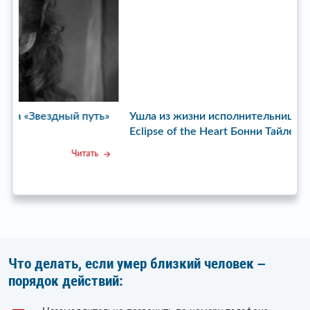
ь»
Ушла из жизни исполнительница хита Total
У
Eclipse of the Heart Бонни Тайлер
с
Читать
Что делать, если умер близкий человек –
порядок действий: