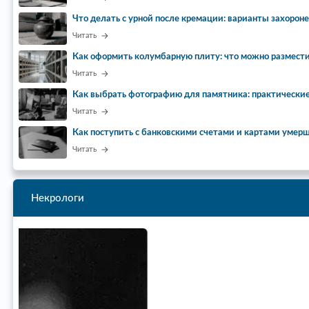
Что делать с урной после кремации: варианты захорон
Читать
Как оформить колумбарную плиту: что можно размести
Читать
Как выбрать фотографию для памятника: практически
Читать
Как поступить с банковскими счетами и картами умер
Читать
Некрологи