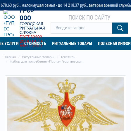
«ГУП ЕС
руб., малоимущая семья - до 14 218,37 руб., ветеран военной службы - до 3
ГРС»
ПОИСК ПО САЙТУ
ООО
ГОРОДСКАЯ
РИТУАЛЬНАЯ
СЛУЖБА
ГОСТ 32609-
2014
ГОСТ Р
Е УСЛУГИ
СТОИМОСТЬ
РИТУАЛЬНЫЕ ТОВАРЫ
ПОЛЕЗНАЯ ИНФО
54611-2011
Главная
Ритуальные товары
Текстиль
Набор для погребения «Парча» Георгиевская