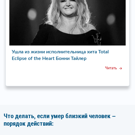
Ушел из жизни режиссер сериала «Пока станица
У
спит» Бата Недич
Читать
Что делать, если умер близкий человек –
порядок действий: