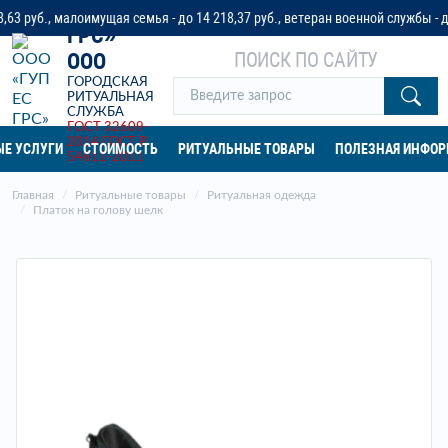
«ГУП ЕС
., малоимущая семья - до 14 218,37 руб., ветеран военной службы - до 32 
ГРС»
ПОИСК ПО САЙТУ
ООО
ГОРОДСКАЯ
РИТУАЛЬНАЯ
СЛУЖБА
ГОСТ 32609-
2014
ГОСТ Р
Е УСЛУГИ
СТОИМОСТЬ
РИТУАЛЬНЫЕ ТОВАРЫ
ПОЛЕЗНАЯ ИНФО
54611-2011
Главная
Ритуальные товары
Ритуальная одежда
Платок на голову шелк