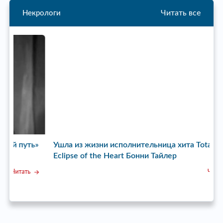
Читать все
Некрологи
ь»
Ушла из жизни исполнительница хита Total
У
Eclipse of the Heart Бонни Тайлер
с
Читать